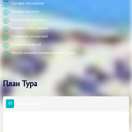
Трансфер из/в аэропорт
Трансфер из/в отель
Остановки вне маршрута
Авиабилеты в/из Армении
Страхование путешествий
Визы (если требуется)
Обед (по желанию остановка в деревне Гарни)
План Тура
01
Встреча и отъезд
Мы встречаемся в парке Мергеляна у станции метро Барекамутюн, пьем
приветственный кофе и начинаем наше путешествие на восток.