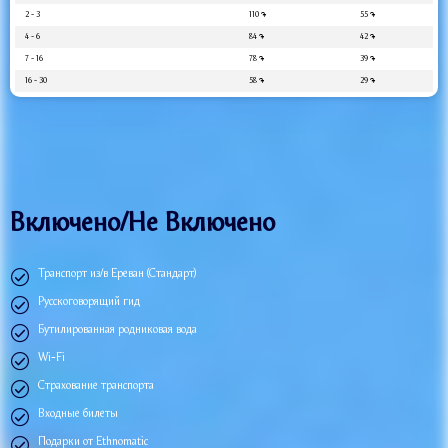
2 - 3
110
֏
55
֏
4 - 6
84
֏
42
֏
7 - 16
78
֏
39
֏
16 - 30
58
֏
29
֏
Включено/Не Включено
Транспорт из/в Ереван (Стандарт)
Русскоговорящий гид
Бутилированная родниковая вода
Wi-Fi
Страхование транспорта
Входные билеты
Подарки от Ethnomatic