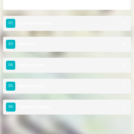
02
Арка Арарата (Чаренца)
03
Храм Гарни
04
Симфония камней
05
Монастырь Гегард
06
Возвращение в Ереван