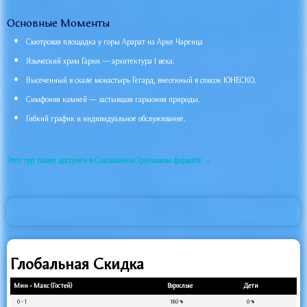
Основные Моменты
Смотровая площадка у горы Арарат на Арке Чаренца
Языческий храм Гарни — архитектура I века.
Высеченный в скале монастырь Гегард, внесенный в список ЮНЕСКО.
Симфония камней — застывшая гармония природы.
Гибкий график и индивидуальное обслуживание.
Этот тур также доступен в Смешанном Групповом формате →
Глобальная Скидка
Мин - Макс (Гостей)
Взрослые
Дети
0 - 1
180
֏
0
֏