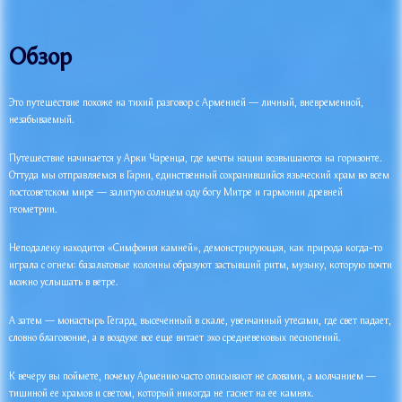
Обзор
Это путешествие похоже на тихий разговор с Арменией — личный, вневременной,
незабываемый.
Путешествие начинается у Арки Чаренца, где мечты нации возвышаются на горизонте.
Оттуда мы отправляемся в Гарни, единственный сохранившийся языческий храм во всем
постсоветском мире — залитую солнцем оду богу Митре и гармонии древней
геометрии.
Неподалеку находится «Симфония камней», демонстрирующая, как природа когда-то
играла с огнем: базальтовые колонны образуют застывший ритм, музыку, которую почти
можно услышать в ветре.
А затем — монастырь Гегард, высеченный в скале, увенчанный утесами, где свет падает,
словно благовоние, а в воздухе все еще витает эхо средневековых песнопений.
К вечеру вы поймете, почему Армению часто описывают не словами, а молчанием —
тишиной ее храмов и светом, который никогда не гаснет на ее камнях.