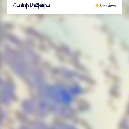
Քարերի Սիմֆոնիա
0 Reviews