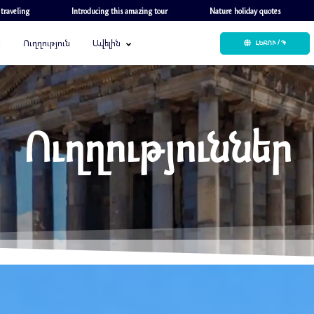
 traveling
Introducing this amazing tour
Nature holiday quotes
ա
Ուղղություն
Ավելին
ԼԵԶՈՒ / ֏
Ուղղություններ