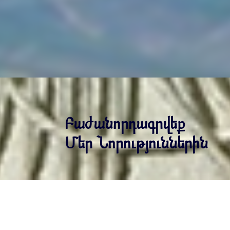
Բաժանորդագրվեք
Մեր Նորություններին
Բաժա